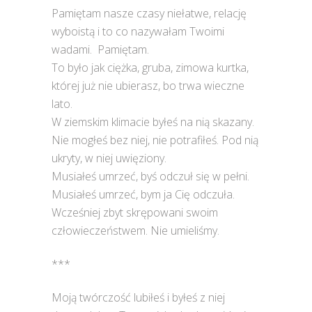
Pamiętam nasze czasy niełatwe, relację
wyboistą i to co nazywałam Twoimi
wadami. Pamiętam.
To było jak ciężka, gruba, zimowa kurtka,
której już nie ubierasz, bo trwa wieczne
lato.
W ziemskim klimacie byłeś na nią skazany.
Nie mogłeś bez niej, nie potrafiłeś. Pod nią
ukryty, w niej uwięziony.
Musiałeś umrzeć, byś odczuł się w pełni.
Musiałeś umrzeć, bym ja Cię odczuła.
Wcześniej zbyt skrępowani swoim
człowieczeństwem. Nie umieliśmy.
***
Moją twórczość lubiłeś i byłeś z niej