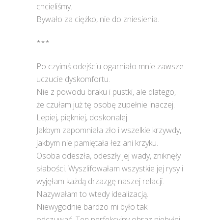
chcieliśmy.
Bywało za ciężko, nie do zniesienia.
***
Po czyimś odejściu ogarniało mnie zawsze
uczucie dyskomfortu.
Nie z powodu braku i pustki, ale dlatego,
że czułam już tę osobę zupełnie inaczej.
Lepiej, piękniej, doskonalej.
Jakbym zapomniała zło i wszelkie krzywdy,
jakbym nie pamiętała łez ani krzyku.
Osoba odeszła, odeszły jej wady, zniknęły
słabości. Wyszlifowałam wszystkie jej rysy i
wyjęłam każdą drzazgę naszej relacji.
Nazywałam to wtedy idealizacją.
Niewygodnie bardzo mi było tak
odczuwać. Ten perfekcyjny obraz niebyłej