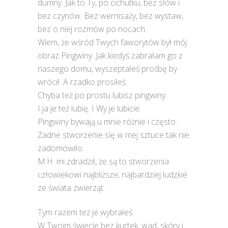
dumny. Jak to Ty, po cichutku, bez słów i
bez czynów. Bez wernisaży, bez wystaw,
bez o niej rozmów po nocach.
Wiem, że wśród Twych faworytów był mój
obraz Pingwiny. Jak kiedyś zabrałam go z
naszego domu, wyszeptałeś prośbę by
wrócił. A rzadko prosiłeś.
Chyba też po prostu lubisz pingwiny.
I ja je też lubię. I Wy je lubicie.
Pingwiny bywają u mnie różnie i często.
Żadne stworzenie się w mej sztuce tak nie
zadomowiło.
M.H. mi zdradził, że są to stworzenia
człowiekowi najbliższe, najbardziej ludzkie
ze świata zwierząt.
Tym razem też je wybrałeś.
W Twoim świecie bez kurtek, wad, skóry i