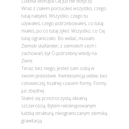
Ludzka skorupa Cię już nie dotyczy.
Wraz z ciałem porzuciłeś wszystko, czego
tutaj nabyłeś. Wszystko, czego tu
używałeś, czego potrzebowałeś, co tutaj
miałeś, po co tutaj żyłeś. Wszystko, co Cię
tutaj ograniczało. Bo widać, musiało.
Ziemski skafander, z ziemskich cech i
zachowań, był Ci potrzebny wtedy na
Ziemi.
Teraz, bez niego, jesteś sam sobą w
swoim jestestwie. Kwintesencją siebie, bez
człowieczej, trudnej czasem formy. Formy
już zbędnej.
Stałeś się przezroczystą, idealną
szczerością. Bytem nieskrępowanym
ludzką strukturą, nieograniczanym ziemską
grawitacją.