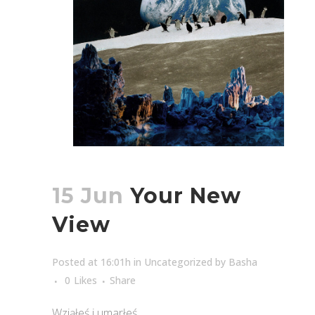
15 Jun
Your New
View
Posted at 16:01h
in
Uncategorized
by
Basha
0
Likes
Share
Wziąłeś i umarłeś.