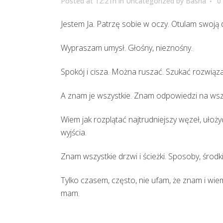
Posted at 12:21h
in
Uncategorized
by
Basha
0
Jestem Ja. Patrzę sobie w oczy. Otulam swoją d
Wypraszam umysł. Głośny, nieznośny.
Spokój i cisza. Można ruszać. Szukać rozwiąza
A znam je wszystkie. Znam odpowiedzi na wszys
Wiem jak rozplątać najtrudniejszy węzeł, ułoż
wyjścia.
Znam wszystkie drzwi i ścieżki. Sposoby, środki
Tylko czasem, często, nie ufam, że znam i wiem
mam.