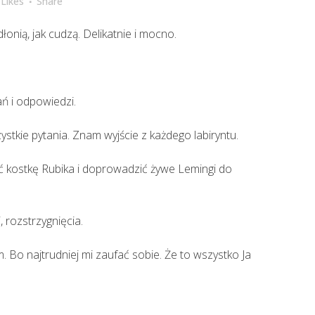
Likes
Share
łonią, jak cudzą. Delikatnie i mocno.
ń i odpowiedzi.
tkie pytania. Znam wyjście z każdego labiryntu.
yć kostkę Rubika i doprowadzić żywe Lemingi do
, rozstrzygnięcia.
. Bo najtrudniej mi zaufać sobie. Że to wszystko Ja